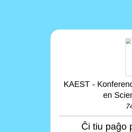
KAEST - Konferenco
en Scie
7
Ĉi tiu paĝo 